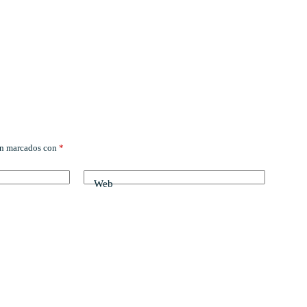
án marcados con
*
Web