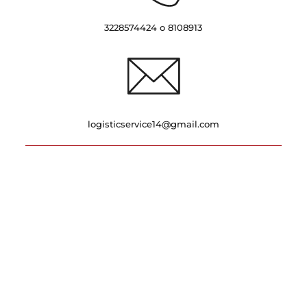
3228574424 o 8108913
logisticservice14@gmail.com